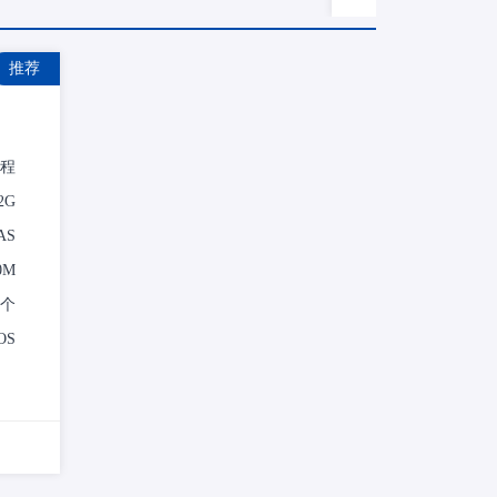
推荐
线程
2G
AS
0M
1个
OS