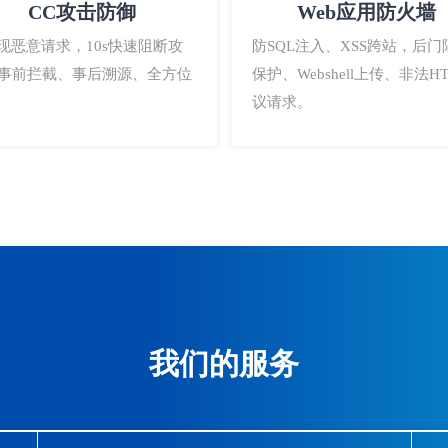
CC攻击防御
Web应用防火墙
发现恶意请求，10s快速阻断攻
防SQL注入、XSS跨站，后门
事前拦截、事后溯源、全方位
保护、Webshell上传、非法HT
议请求。
我们的服务