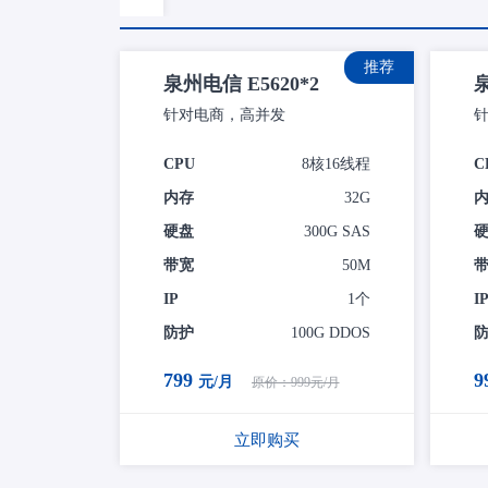
推荐
泉州电信 E5620*2
泉
针对电商，高并发
CPU
8核16线程
C
内存
32G
硬盘
300G SAS
带宽
50M
IP
1个
I
防护
100G DDOS
799
9
元/月
原价：999元/月
立即购买